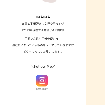
maimai
文具と手帳好きの２児の母です♡
（2023年現在で４歳息子&２歳娘）
可愛い文具や手帳の使い方、
最近気になっているものをシェアしていきます♡
どうぞよろしくお願いします♡
＼Follow Me／
Instagram