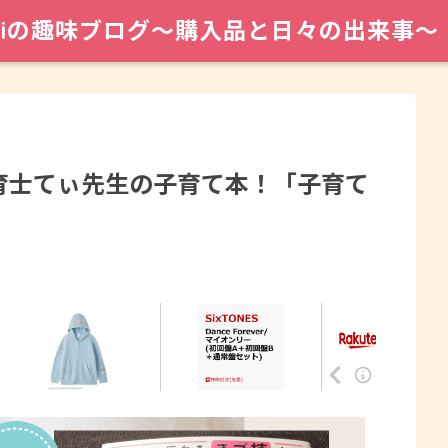
maiの趣味ブログ〜購入品と日々の出来事〜
育士てぃ先生の子育て本！「子育て
」