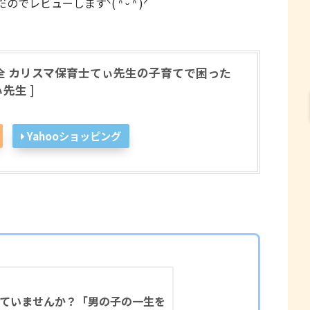
ビューしますᐠ( ᐢ ᵕ ᐢ )ᐟ
全 カリスマ保育士てぃ先生の子育てで困った
先生 ]
Yahooショッピング
ていませんか？「男の子の一生を