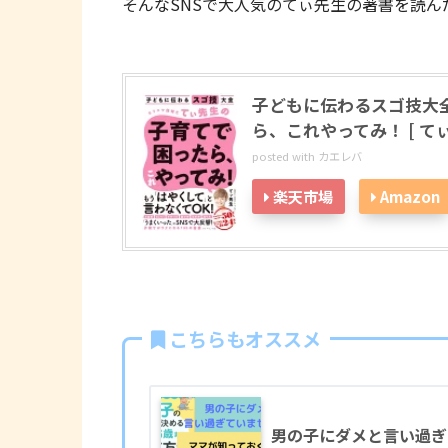
そんなSNSで大人気のてぃ先生の著書を読んだのでレ
子どもに伝わるスゴ技大
ら、これやってみ！ [ てぃ
posted with
カエレバ
楽天市場
Amazon
こちらもオススメ
男の子にダメと言い過ぎ