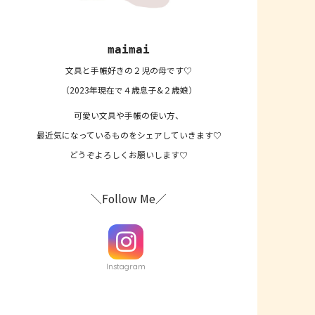
maimai
文具と手帳好きの２児の母です♡
（2023年現在で４歳息子&２歳娘）
可愛い文具や手帳の使い方、
最近気になっているものをシェアしていきます♡
どうぞよろしくお願いします♡
＼Follow Me／
Instagram