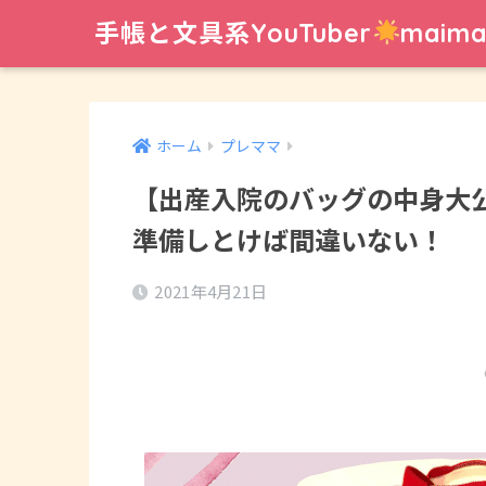
手帳と文具系YouTuber
mai
ホーム
プレママ
【出産入院のバッグの中身大
準備しとけば間違いない！
2021年4月21日