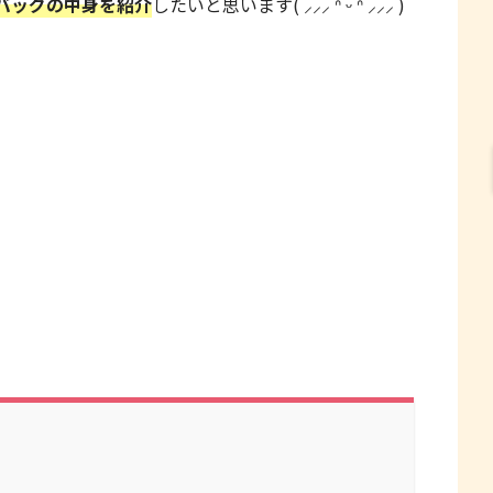
バッグの中身を紹介
したいと思います( ⸝⸝⸝ ᐢ ᵕ ᐢ ⸝⸝⸝ )