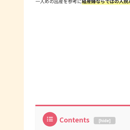
一人めの出産を参考に
経産婦ならではの入院
Contents
[
hide
]