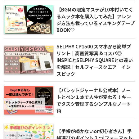
【BGMの限定マステが10本付いてく
るムック本を購入してみた】アレン
ジ方法も載っているマスキングテープ
BOOK♡
SELPHY CP1500 スマホから簡単プ
リント｜高画質写真 &コスパ◎｜
iNSPiCとSELPHY SQUAREとの違い
を解説｜セルフィースクエア｜イン
スピック
【バレットジャーナル公式本】ノー
トとペン１本で人生が変わる！キー
でタスク管理するシンプルなノート
術
【手帳が続かないor初心者さん】手
帳選びのポイント３つ|フォーマット