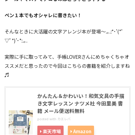
ペン１本でもオシャレに書きたい！
そんなときに大活躍の文字アレンジ本が登場〜.｡.:*･'(*ﾟ
▽ﾟ*)’･*:.｡.
実際に手に取ってみて、手帳LOVERさんにめちゃくちゃオ
ススメだと思ったので今回はこちらの書籍を紹介しますね
♬
かんたん＆かわいい！和気文具の手描
き文字レッスン ナツメ社 今田里美 書
籍 メール便送料無料
posted with
カエレバ
楽天市場
Amazon