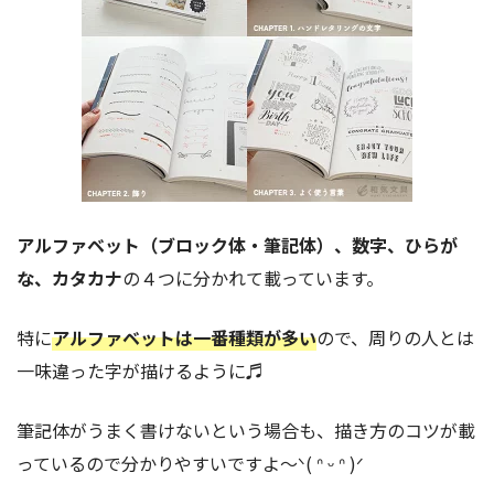
アルファベット（ブロック体・筆記体）、数字、ひらが
な、カタカナ
の４つに分かれて載っています。
特に
アルファベットは一番種類が多い
ので、周りの人とは
一味違った字が描けるように♬
筆記体がうまく書けないという場合も、描き方のコツが載
っているので分かりやすいですよ〜ᐠ( ᐢ ᵕ ᐢ )ᐟ