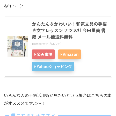
ねᐠ( ᐢ ᵕ ᐢ )ᐟ
かんたん＆かわいい！和気文具の手描
き文字レッスン ナツメ社 今田里美 書
籍 メール便送料無料
posted with
カエレバ
楽天市場
Amazon
Yahooショッピング
いろんな人の手帳活用術が見たいという場合はこちらの本
がオススメですよ〜！
こちらもオススメ