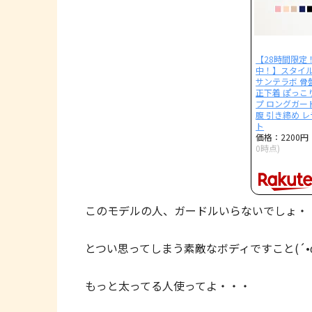
【28時間限定
中！】スタイル
サンテラボ 骨
正下着 ぽっこ
プ ロングガード
腹 引き締め 
ト
価格：2200
0時点)
このモデルの人、ガードルいらないでしょ・
とつい思ってしまう素敵なボディですこと(´•ω•
もっと太ってる人使ってよ・・・