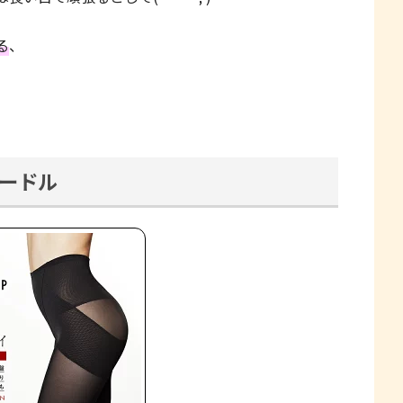
る
、
ードル