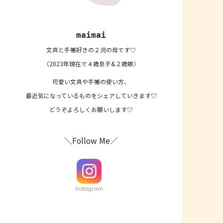
maimai
文具と手帳好きの２児の母です♡
（2023年現在で４歳息子&２歳娘）
可愛い文具や手帳の使い方、
最近気になっているものをシェアしていきます♡
どうぞよろしくお願いします♡
＼Follow Me／
Instagram