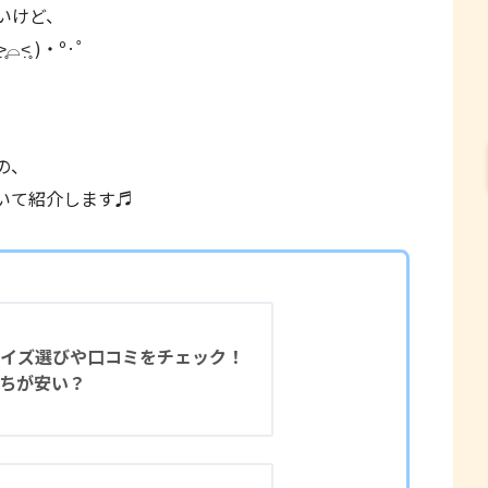
いけど、
̣̥ )‧º·˚
の、
いて紹介します♬
】サイズ選びや口コミをチェック！
ちが安い？