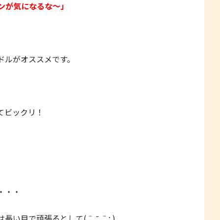
ンが気になるな〜」
ドルがオススメです。
てビックリ！
・・・
目で頑張るとして(ˉ ˘ ˉ; )