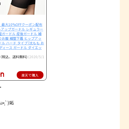
！最大10%OFFクーポン配布
アップガードル レギュラー
盤ガードル 産後ガードル 補
りお腹 補整下着 ヒップアッ
ル ハード タイプ |太もも お
レディース ガードル ダイエッ
円（税込、送料無料)
(2020/5/1
楽天で購入
・
̥`)妬