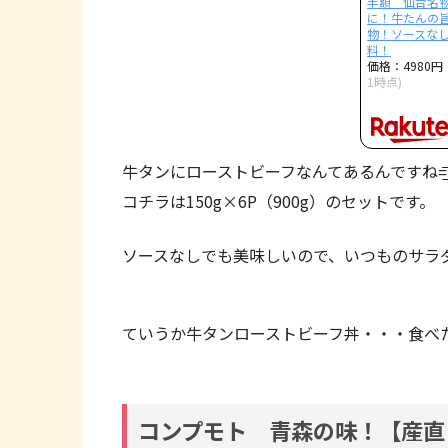
半額 仙台名
に！牛たんの
物！ソースな
料！
価格：4980
1時点)
牛タンにローストビーフなんてあるんですね=͟͟͞͞(•̀ω•́ 
コチラは150g×6P（900g）のセットです。
ソースなしでも美味しいので、いつものサラ
ていうか牛タンローストビーフ丼・・・食べたい(
コンプモト 青森の味！【産直 