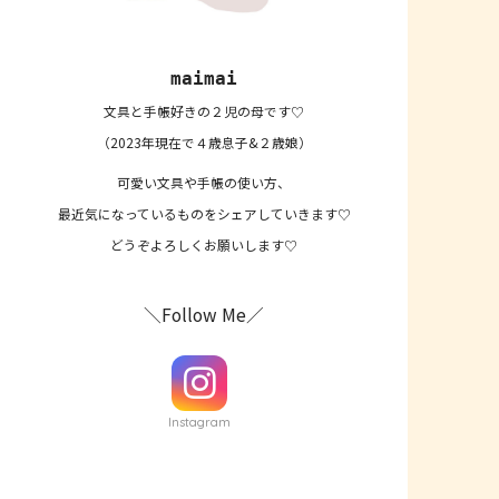
maimai
文具と手帳好きの２児の母です♡
（2023年現在で４歳息子&２歳娘）
可愛い文具や手帳の使い方、
最近気になっているものをシェアしていきます♡
どうぞよろしくお願いします♡
＼Follow Me／
Instagram