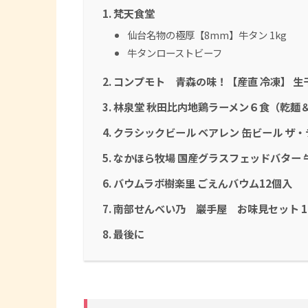
梵天食堂
仙台名物の極厚【8mm】牛タン 1kg
牛タンローストビーフ
コンプモト 青森の味！【産直 冷凍】 生
林泉堂 秋田比内地鶏ラーメン６食（乾麺
クラシックビール ベアレン 缶ビール ザ・
なかほら牧場 国産グラスフェッドバター 
バウムラボ樹楽里 ごえんバウム12個入
南部せんべい乃 巖手屋 お味見セット 10
最後に