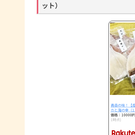
ット）
青森の味！【産
カと海の幸（1
価格：10000
1時点)