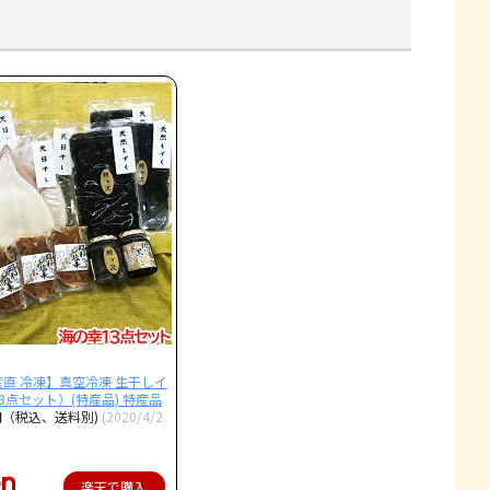
直 冷凍】真空冷凍 生干しイ
3点セット）(特産品) 特産品
円（税込、送料別)
(2020/4/2
楽天で購入