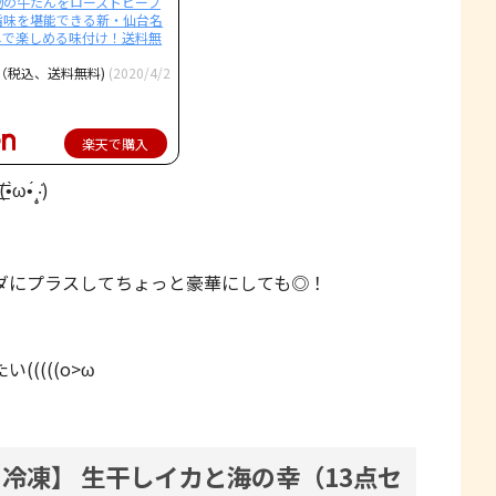
物の牛たんをローストビーフ
旨味を堪能できる新・仙台名
しで楽しめる味付け！送料無
円（税込、送料無料)
(2020/4/2
楽天で購入
‧̣̥̇)
ダにプラスしてちょっと豪華にしても◎！
((((o>ω
冷凍】 生干しイカと海の幸（13点セ