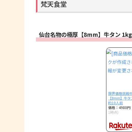
梵天食堂
仙台名物の極厚【8mm】牛タン 1kg
限界価格挑戦中
【8mm】牛タン 
約10人前
価格：4980
1時点)