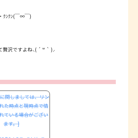
ﾝｸﾝ(￣∞￣)
すよね⸜( ´ ꒳ ` )⸝