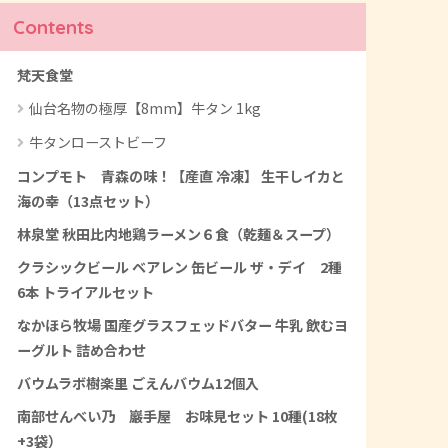
Contents
梵天食堂
仙台名物の極厚【8mm】牛タン 1kg
牛タンローストビーフ
コンプモト 青森の味！【産直 冷凍】 生干しイカと
海の幸（13点セット）
林泉堂 秋田比内地鶏ラーメン６食（乾麺＆スープ）
クラシックビール ベアレン 缶ビール ザ・デイ 2種
6本 トライアルセット
なかほら牧場 国産グラスフェッドバター 牛乳 飲むヨ
ーグルト 詰め合わせ
バウムラボ樹楽里 ごえんバウム12個入
南部せんべい乃 巖手屋 お味見セット 10種(18枚
+3袋）