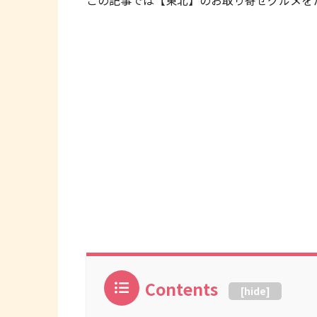
この記事では【東北】のお取り寄せグルメを
Contents
[
hide
]