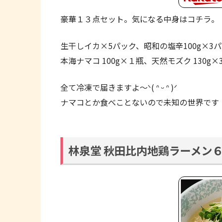
豪華１３点セット。気になる中身はコチラ。
生干しイカ×5パック、昭和の塩辛100g×3
本海ナマコ 100g×１瓶、天然モズク 130g
全て冷凍で届きますよ〜ᐠ( ᐢ ᵕ ᐢ )ᐟ
ナマコとか食べことないので未知の世界です
林泉堂 秋田比内地鶏ラーメン