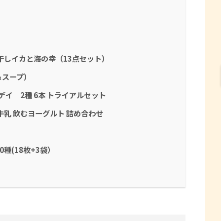
干しイカと海の幸（13点セット）
＆スープ）
デイ 2種 6本 トライアルセット
牛乳 飲むヨーグルト 詰め合わせ
種(18枚+3袋）