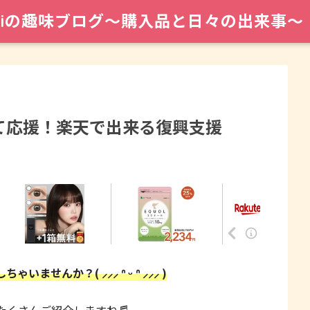
maiの趣味ブログ〜購入品と日々の出来事〜
て応援！楽天で出来る復興支援
んか？( ⸝⸝⸝ ᐢ ᵕ ᐢ ⸝⸝⸝ )